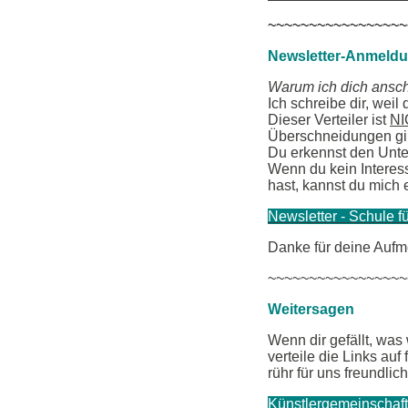
~~~~~~~~~~~~~~~~~
Newsletter-Anmeldu
Warum ich dich ansc
Ich schreibe dir, we
Dieser Verteiler ist
NI
Überschneidungen gi
Du erkennst den Unte
Wenn du kein Interess
hast, kannst du mich 
Newsletter - Schule fü
Danke für deine Aufm
~~~~~~~~~~~~~~~~~
Weitersagen
Wenn dir gefällt, was
verteile die Links au
rühr für uns freundli
Künstlergemeinschaf