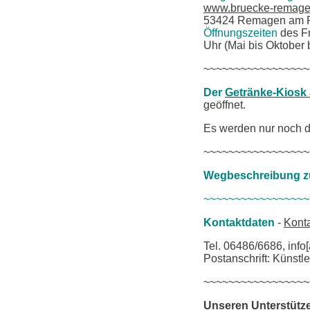
www.bruecke-remage
53424 Remagen am Rh
Öffnungszeiten
des F
Uhr (Mai bis Oktober 
~~~~~~~~~~~~~~~~~
Der
Getränke-Kiosk
geöffnet.
Es werden nur noch di
~~~~~~~~~~~~~~~~~
Wegbeschreibung 
~~~~~~~~~~~~~~~~~
Kontaktdaten
-
Konta
Tel. 06486/6686, info
Postanschrift: Küns
~~~~~~~~~~~~~~~~~
Unseren Unterstütze