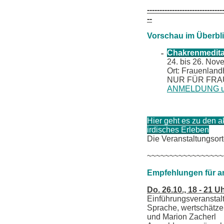
------------------------------
--
Vorschau im Überblic
Chakrenmedita
24. bis 26. No
Ort: Frauenland
NUR FÜR FR
ANMELDUNG unb
Hier geht es zu den a
irdisches Erleben
Die Veranstaltungsort
~~~~~~~~~~~~~~~~~
Empfehlungen für a
Do. 26.10., 18 - 21 U
Einführungsveranstalt
Sprache, wertschätzen
und Marion Zacherl