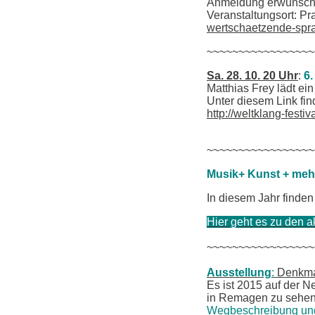
Anmeldung erwünscht
Veranstaltungsort: Pr
wertschaetzende-spr
~~~~~~~~~~~~~~~~~
Sa. 28. 10. 20 Uhr
:
6.
Matthias Frey lädt ein
Unter diesem Link fi
http://weltklang-festiv
~~~~~~~~~~~~~~~~~
Musik+ Kunst + meh
In diesem Jahr finden
Hier geht es zu den a
~~~~~~~~~~~~~~~~~
Ausstellung
:
Denkmal
Es ist 2015 auf der
in Remagen zu sehe
Wegbeschreibung un