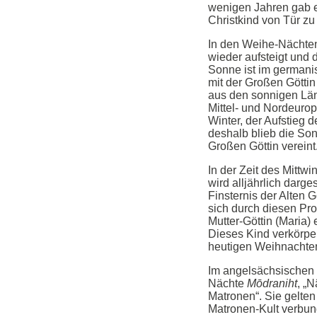
wenigen Jahren gab e
Christkind von Tür zu
In den Weihe-Nächten 
wieder aufsteigt und 
Sonne ist im germanis
mit der Großen Götti
aus den sonnigen Län
Mittel- und Nordeuropa
Winter, der Aufstieg 
deshalb blieb die Son
Großen Göttin vereint
In der Zeit des Mittw
wird alljährlich darge
Finsternis der Alten G
sich durch diesen Pro
Mutter-Göttin (Maria) 
Dieses Kind verkörpe
heutigen Weihnachte
Im angelsächsischen
Nächte
Mōdraniht
, „
Matronen“. Sie gelte
Matronen-Kult verbun