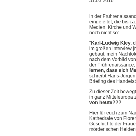
31.03.2016
In der Frührenaissan
eingeleitet, die bis ca
Medien, Kirche und W
noch nicht so:
"
Karl-Ludwig Kley
, 
im großen Interview [
gebaut, mein Nachfo
nach dem Vorbild von 
der Frührenaissance, 
lernen, dass sich M
schreibt Hans-Jürgen
Briefing des Handels
Zu dieser Zeit beweg
in ganz Mitteleuropa 
von heute???
Hier für euch zum Na
Kathedrale von Floren
Geschichte der Frau
mörderischen Helden