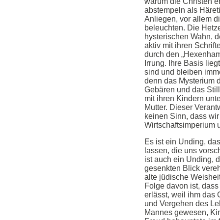
warum die Christen e
abstempeln als Häretik
Anliegen, vor allem d
beleuchten. Die Hetz
hysterischen Wahn, d
aktiv mit ihren Schrif
durch den „Hexenhamm
Irrung. Ihre Basis lieg
sind und bleiben imme
denn das Mysterium de
Gebären und das Stil
mit ihren Kindern un
Mutter. Dieser Veran
keinen Sinn, dass wi
Wirtschaftsimperium 
Es ist ein Unding, d
lassen, die uns vorsc
ist auch ein Unding, 
gesenkten Blick verehr
alte jüdische Weisheit
Folge davon ist, das
erlässt, weil ihm das
und Vergehen des Lebe
Mannes gewesen, Kin