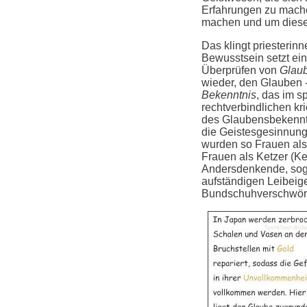
Erfahrungen zu mache
machen und um diese 
Das klingt priesterinne
Bewusstsein setzt ein
Überprüfen von
Glau
wieder, den Glauben 
Bekenntnis
, das im s
rechtverbindlichen k
des Glaubensbekenntn
die Geistesgesinnun
wurden so Frauen als
Frauen als Ketzer (Ke
Andersdenkende, soge
aufständigen Leibeig
Bundschuhverschwörer