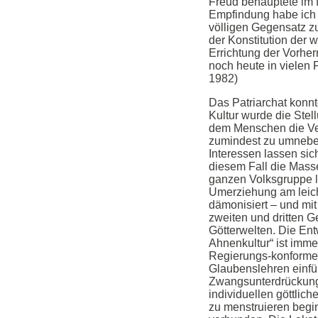
Freud behauptete im 
Empfindung habe ich n
völligen Gegensatz zu
der Konstitution der 
Errichtung der Vorher
noch heute in vielen 
1982)
Das Patriarchat konnt
Kultur wurde die Stel
dem Menschen die Ve
zumindest zu umnebel
Interessen lassen sic
diesem Fall die Mass
ganzen Volksgruppe lä
Umerziehung am leicht
dämonisiert – und mit 
zweiten und dritten 
Götterwelten. Die Ent
Ahnenkultur“ ist imme
Regierungs-konformen
Glaubenslehren einfüh
Zwangsunterdrückung.
individuellen göttlich
zu menstruieren beginn