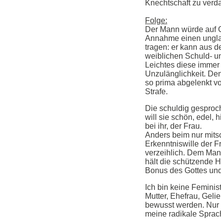
Knechtschaft zu ver
Folge:
Der Mann würde auf 
Annahme einen ungl
tragen: er kann aus d
weiblichen Schuld- u
Leichtes diese immer 
Unzulänglichkeit. Den 
so prima abgelenkt v
Strafe.
Die schuldig gesproch
will sie schön, edel, 
bei ihr, der Frau.
Anders beim nur mits
Erkenntniswille der Fr
verzeihlich. Dem Mann
hält die schützende Ha
Bonus des Gottes und 
Ich bin keine Feminist
Mutter, Ehefrau, Geli
bewusst werden. Nur 
meine radikale Sprac