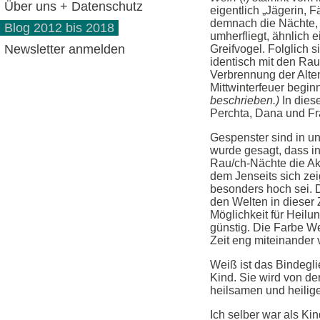
Über uns + Datenschutz
eigentlich „Jägerin, 
demnach die Nächte, 
Blog 2012 bis 2018
umherfliegt, ähnlich e
Newsletter anmelden
Greifvogel. Folglich
identisch mit den Ra
Verbrennung der Alte
Mittwinterfeuer begin
beschrieben.)
In dies
Perchta, Dana und Fr
Gespenster sind in un
wurde gesagt, dass in
Rau/ch-Nächte die Akt
dem Jenseits sich ze
besonders hoch sei. 
den Welten in dieser
Möglichkeit für Heil
günstig. Die Farbe We
Zeit eng miteinander
Weiß ist das Bindegli
Kind. Sie wird von der
heilsamen und heilige
Ich selber war als Ki