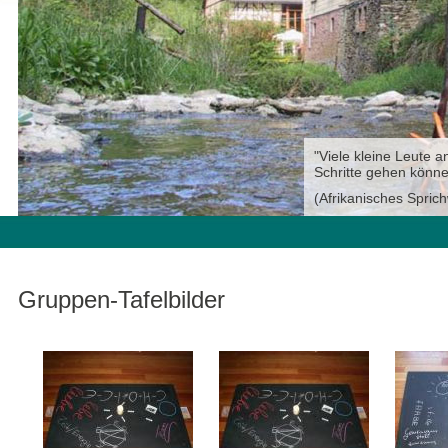
"Viele kleine Leute an
Schritte gehen könne
(Afrikanisches Sprich
Gruppen-Tafelbilder