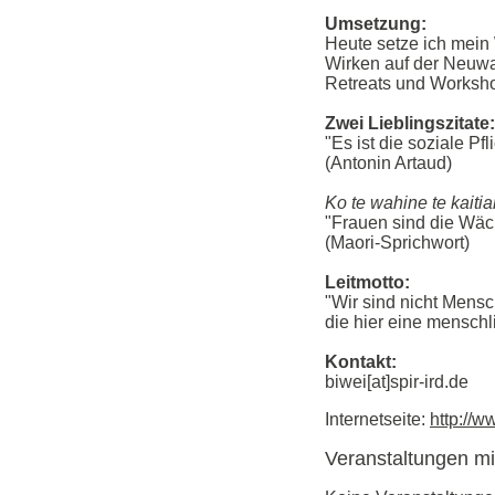
Umsetzung:
Heute setze ich mein
Wirken auf der Neuwa
Retreats und Worksho
Zwei Lieblingszitate:
"Es ist die soziale P
(Antonin Artaud)
Ko te wahine te kaitia
"Frauen sind die Wäc
(Maori-Sprichwort)
Leitmotto:
"Wir sind nicht Mensc
die hier eine menschl
Kontakt:
biwei[at]spir-ird.de
Internetseite:
http://
Veranstaltungen mi