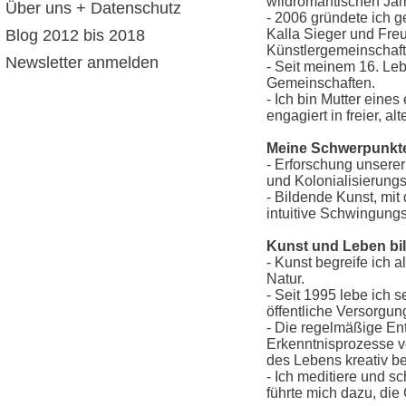
wildromantischen Jam
Über uns + Datenschutz
- 2006 gründete ich
Blog 2012 bis 2018
Kalla Sieger und Fre
Künstlergemeinschaf
Newsletter anmelden
- Seit meinem 16. Le
Gemeinschaften.
- Ich bin Mutter eine
engagiert in freier, a
Meine Schwerpunkt
- Erforschung unserer
und Kolonialisierung
- Bildende Kunst, mi
intuitive Schwingung
Kunst und Leben bild
- Kunst begreife ich
Natur.
- Seit 1995 lebe ich 
öffentliche Versorgu
- Die regelmäßige Ent
Erkenntnisprozesse vo
des Lebens kreativ b
- Ich meditiere und 
führte mich dazu, die